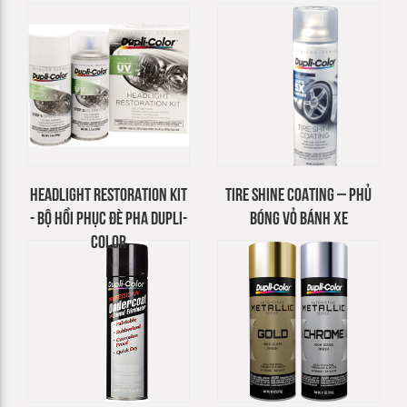
HEADLIGHT RESTORATION KIT
TIRE SHINE COATING – PHỦ
- BỘ HỒI PHỤC ĐÈ PHA DUPLI-
BÓNG VỎ BÁNH XE
COLOR