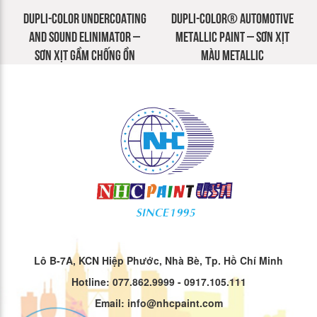
DUPLI-COLOR UNDERCOATING
DUPLI-COLOR® AUTOMOTIVE
AND SOUND ELINIMATOR –
METALLIC PAINT – SƠN XỊT
SƠN XỊT GẦM CHỐNG ỒN
MÀU METALLIC
Lô B-7A, KCN Hiệp Phước, Nhà Bè, Tp. Hồ Chí Minh
Hotline: 077.862.9999 - 0917.105.111
Email: info@nhcpaint.com