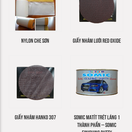
NYLON CHE SƠN
GIẤY NHÁM LƯỚI RED OXIDE
GIẤY NHÁM HANKO 307
SOMIC MATÍT TRÉT LÁNG 1
THÀNH PHẦN – SOMIC