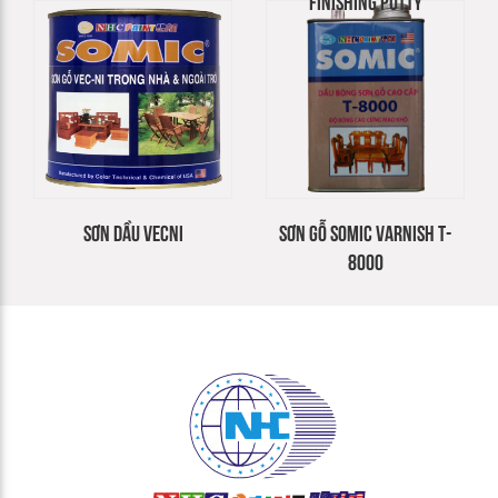
FINISHING PUTTY
SƠN DẦU VECNI
SƠN GỖ SOMIC VARNISH T-
8000