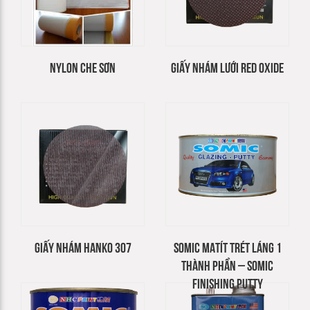
NYLON CHE SƠN
GIẤY NHÁM LƯỚI RED OXIDE
GIẤY NHÁM HANKO 307
SOMIC MATÍT TRÉT LÁNG 1
THÀNH PHẦN – SOMIC
FINISHING PUTTY