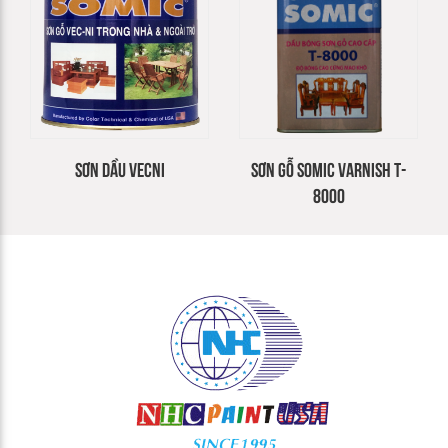
SƠN DẦU VECNI
SƠN GỖ SOMIC VARNISH T-
8000